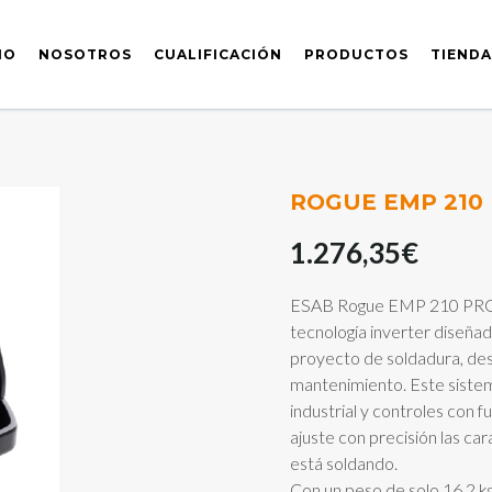
IO
NOSOTROS
CUALIFICACIÓN
PRODUCTOS
TIENDA
ROGUE EMP 210
1.276,35
€
ESAB Rogue EMP 210 PRO e
tecnología inverter diseña
proyecto de soldadura, desde
mantenimiento. Este sistem
industrial y controles con 
ajuste con precisión las car
está soldando.
Con un peso de solo 16,2 k