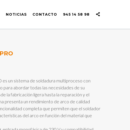
NOTICIAS
CONTACTO
945 14 58 98
 PRO
s un sistema de soldadura multiproceso con
do para abordar todas las necesidades de su
 la fabricación ligera hasta la reparación y el
a presenta un rendimiento de arco de calidad
funcionalidad completa que permiten que el soldador
acterísticas del arco en función del material que
g, entrada monofásica de 230 V y compatibilidad