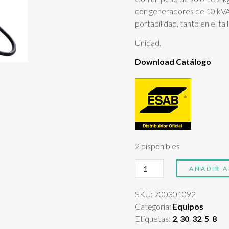
con generadores de 10 kVA,
portabilidad, tanto en el ta
Unidad.
Download Catálogo
2 disponibles
Rogue
AÑADIR A
EMP
210
SKU:
700301092
PRO
Categoría:
Equipos
cantidad
Etiquetas:
2
,
30
,
32
,
5
,
8